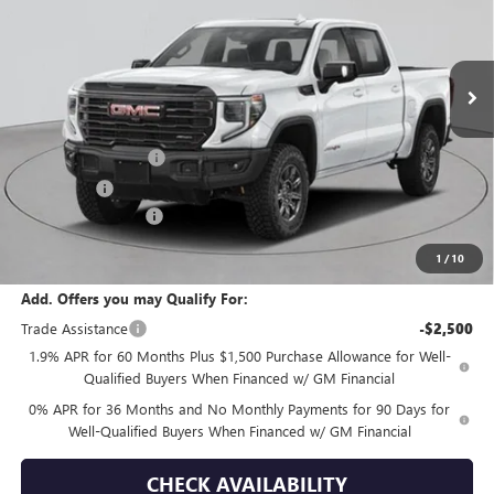
VIN:
3GTUUFE80TG379198
Stock:
G260197
Model:
TK10543
Ext.
Int.
In Stock
Less
MSRP:
$89,300
Purchase Allowance
-$1,750
Bonus Cash
-$500
Documentation Fee
+$175
Empire Price:
$87,225
1
/
10
Add. Offers you may Qualify For:
Trade Assistance
-$2,500
1.9% APR for 60 Months Plus $1,500 Purchase Allowance for Well-
Qualified Buyers When Financed w/ GM Financial
0% APR for 36 Months and No Monthly Payments for 90 Days for
Well-Qualified Buyers When Financed w/ GM Financial
CHECK AVAILABILITY