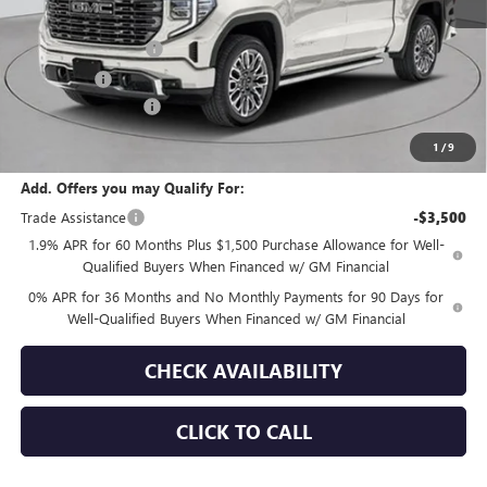
MSRP:
$91,010
Purchase Allowance
-$1,750
Bonus Cash
-$1,500
Documentation Fee
+$175
Empire Price:
$87,935
1
/
9
Add. Offers you may Qualify For:
Trade Assistance
-$3,500
1.9% APR for 60 Months Plus $1,500 Purchase Allowance for Well-
Qualified Buyers When Financed w/ GM Financial
0% APR for 36 Months and No Monthly Payments for 90 Days for
Well-Qualified Buyers When Financed w/ GM Financial
CHECK AVAILABILITY
CLICK TO CALL