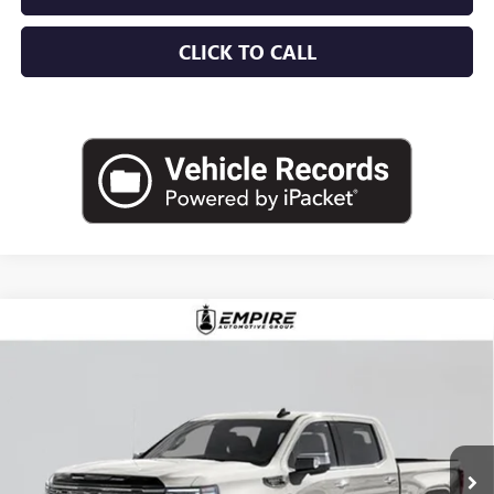
CLICK TO CALL
Compare Vehicle
$87,935
NEW
2026
GMC SIERRA 1500
DENALI ULTIMATE
EMPIRE PRICE
Price Drop
VIN:
1GTUUHEL1TZ396821
Stock:
G260198
Model:
TK10543
Ext.
Int.
In Stock
Less