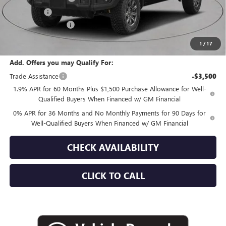
Bonus Cash
-$1,500
Documentation Fee
+$175
Empire Price:
$82,680
1
/
17
Add. Offers you may Qualify For:
Trade Assistance
-$3,500
1.9% APR for 60 Months Plus $1,500 Purchase Allowance for Well-
Qualified Buyers When Financed w/ GM Financial
0% APR for 36 Months and No Monthly Payments for 90 Days for
Well-Qualified Buyers When Financed w/ GM Financial
CHECK AVAILABILITY
CLICK TO CALL