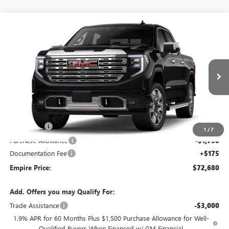
Compare Vehicle
$72,680
NEW
2026
GMC SIERRA 1500
DENALI
EMPIRE PRICE
VIN:
3GTUUGED1TG456017
Stock:
260398
Model:
TK10543
Ext.
Int.
In Transit
Less
MSRP:
$76,755
Bonus Cash
-$2,500
1
/
7
Purchase Allowance
-$1,750
Documentation Fee
+$175
Empire Price:
$72,680
Add. Offers you may Qualify For:
Trade Assistance
-$3,000
1.9% APR for 60 Months Plus $1,500 Purchase Allowance for Well-
Qualified Buyers When Financed w/ GM Financial