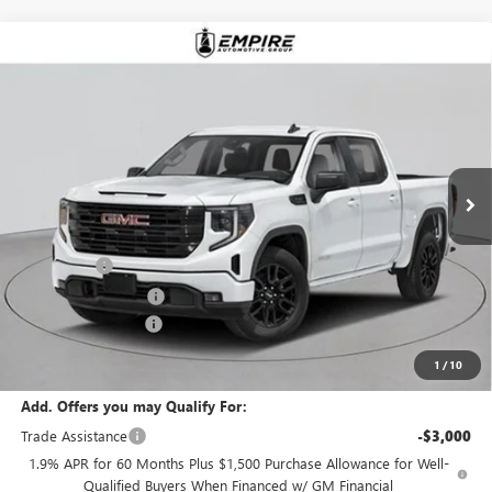
Compare Vehicle
$60,125
NEW
2026
GMC SIERRA 1500
ELEVATION
EMPIRE PRICE
Price Drop
VIN:
3GTUUCEDXTG326925
Stock:
G260177
Model:
TK10543
Ext.
Int.
In Stock
Less
MSRP:
$64,200
Bonus Cash
-$2,500
Purchase Allowance
-$1,750
Documentation Fee
+$175
Empire Price:
$60,125
1
/
10
Add. Offers you may Qualify For:
Trade Assistance
-$3,000
1.9% APR for 60 Months Plus $1,500 Purchase Allowance for Well-
Qualified Buyers When Financed w/ GM Financial