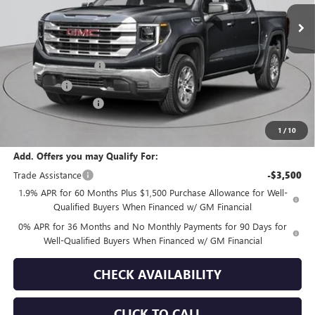
In Stock
Less
MSRP:
$71,360
Purchase Allowance
-$1,750
Bonus Cash
-$1,500
Documentation Fee
+$175
Empire Price:
$68,285
1
/
10
Add. Offers you may Qualify For:
Trade Assistance
-$3,500
1.9% APR for 60 Months Plus $1,500 Purchase Allowance for Well-
Qualified Buyers When Financed w/ GM Financial
0% APR for 36 Months and No Monthly Payments for 90 Days for
Well-Qualified Buyers When Financed w/ GM Financial
CHECK AVAILABILITY
CLICK TO CALL