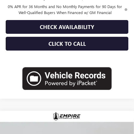
0% APR for 36 Months and No Monthly Payments for 90 Days for
Well-Qualified Buyers When Financed w/ GM Financial
CHECK AVAILABILITY
CLICK TO CALL
Compare Vehicle
$87,225
NEW
2026
GMC SIERRA 1500
AT4X
EMPIRE PRICE
Price Drop